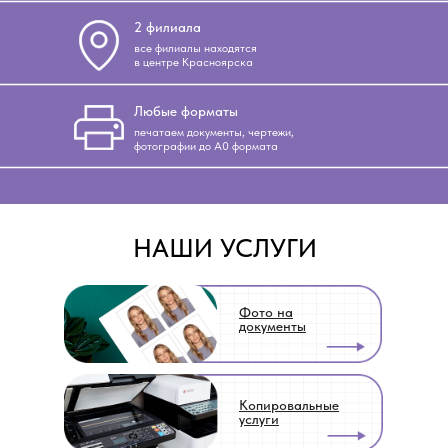
2 филиала
все филиалы находятся
в центре Красноярска
Любые форматы
печатаем документы, чертежи,
фотографии до А0 формата
НАШИ УСЛУГИ
Фото на
документы
Копировальные
услуги